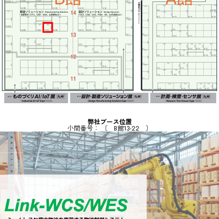
弊社ブース位置
小間番号： 〔 B館13-22 〕