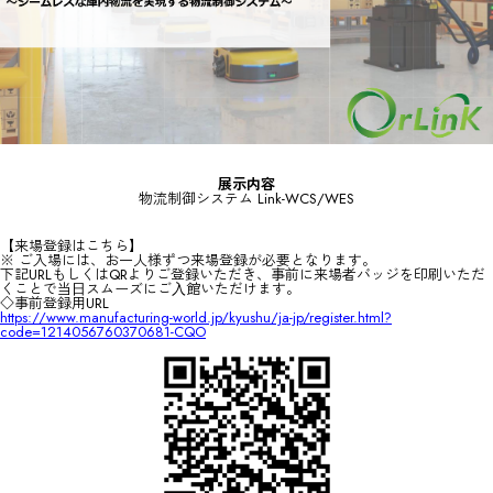
展示内容
物流制御システム Link-WCS/WES
【来場登録はこちら】
※ ご入場には、お一人様ずつ来場登録が必要となります。
下記URLもしくはQRよりご登録いただき、事前に来場者バッジを印刷いただ
くことで当⽇スムーズにご⼊館いただけます。
◇事前登録用URL
https://www.manufacturing-world.jp/kyushu/ja-jp/register.html?
code=1214056760370681-CQO