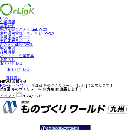
HOME
企業情報
HOME
事業紹介
企業情報
搬送制御システム Link-WCS
事業紹介
倉庫運用管理システム Link-WES
搬送制御システム Link-WCS
自動搬送ロボット
倉庫運用管理システム Link-WES
要件定義サポート
自動搬送ロボット
AIカメラ×Link-WCS
要件定義サポート
導入事例
AIカメラ×Link-WCS
採用情報
導入事例
パートナー企業募集
採用情報
お知らせ
パートナー企業募集
お問い合わせ
お知らせ
お問い合わせ
お問い合わせ
資料請求
NEWS
お知らせ
HOME
-
イベント
-
第2回 ものづくりワールド[九州]に出展します！
第2回 ものづくりワールド[九州]に出展します！
イベント
2024/11/18