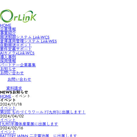
HOME
企業情報
事業紹介
搬送制御システム Link-WCS
倉庫運用管理システム Link-WES
HOME
自動搬送ロボット
企業情報
要件定義サポート
事業紹介
AIカメラ×Link-WCS
搬送制御システム Link-WCS
導入事例
倉庫運用管理システム Link-WES
採用情報
自動搬送ロボット
パートナー企業募集
要件定義サポート
お知らせ
AIカメラ×Link-WCS
お問い合わせ
導入事例
お問い合わせ
採用情報
パートナー企業募集
資料請求
お知らせ
NEWS
お知らせ
お問い合わせ
HOME
-
イベント
イベント
2024/11/18
イベント
第2回 ものづくりワールド[九州]に出展します！
2024/04/02
イベント
[九州]半導体産業展に出展します
2024/02/16
イベント
BATTERY JAPAN 二次電池展 に出展します