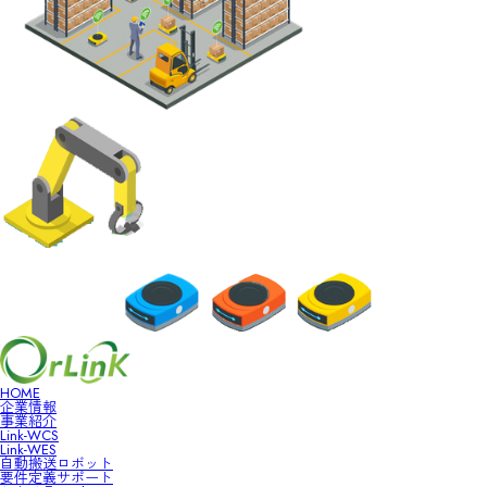
HOME
企業情報
事業紹介
Link-WCS
Link-WES
自動搬送ロボット
要件定義サポート