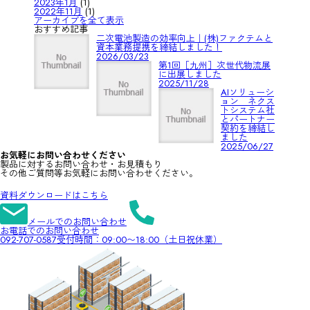
2023年1月
(1)
2022年11月
(1)
アーカイブを全て表示
おすすめ記事
二次電池製造の効率向上｜(株)ファクテムと
資本業務提携を締結しました！
2026/03/23
第1回［九州］次世代物流展
に出展しました
2025/11/28
AIソリューシ
ョン ネクス
トシステム社
とパートナー
契約を締結し
ました
2025/06/27
お気軽にお問い合わせください
製品に対するお問い合わせ・お見積もり
その他ご質問等お気軽にお問い合わせください。
資料ダウンロードはこちら
メールでのお問い合わせ
お電話でのお問い合わせ
092-707-0587
受付時間：09:00〜18:00（土日祝休業）