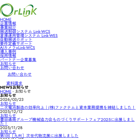
HOME
企業情報
HOME
事業紹介
企業情報
搬送制御システム Link-WCS
事業紹介
倉庫運用管理システム Link-WES
搬送制御システム Link-WCS
自動搬送ロボット
倉庫運用管理システム Link-WES
要件定義サポート
自動搬送ロボット
AIカメラ×Link-WCS
要件定義サポート
導入事例
AIカメラ×Link-WCS
採用情報
導入事例
パートナー企業募集
採用情報
お知らせ
パートナー企業募集
お問い合わせ
お知らせ
お問い合わせ
お問い合わせ
資料請求
NEWS
お知らせ
HOME
-
お知らせ
お知らせ
2026/03/23
お知らせ
二次電池製造の効率向上｜(株)ファクテムと資本業務提携を締結しました！
2025/12/12
お知らせ
豊田通商グループ機械協力会ものづくりサポートフェア2025に出展しまし
た！
2025/11/28
お知らせ
第1回［九州］次世代物流展に出展しました