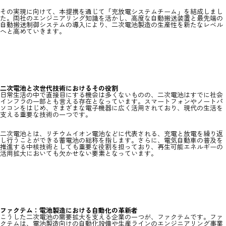
その実現に向けて、本提携を通じて「充放電システムチーム」を結成しまし
た。両社のエンジニアリング知識を活かし、高度な自動搬送装置と最先端の
自動搬送制御システムの導入により、二次電池製造の生産性を新たなレベル
へと高めていきます。
二次電池と次世代技術におけるその役割
日常生活の中で直接目にする機会は多くないものの、二次電池はすでに社会
インフラの一部とも言える存在となっています。スマートフォンやノートパ
ソコンをはじめ、さまざまな電子機器に広く活用されており、現代の生活を
支える重要な技術の一つです。
二次電池とは、リチウムイオン電池などに代表される、充電と放電を繰り返
し行うことができる蓄電池の総称を指します。さらに、電気自動車の普及を
推進する中核技術としても重要な役割を担っており、再生可能エネルギーの
活用拡大においても欠かせない要素となっています。
ファクテム：電池製造における自動化の革新者
こうした二次電池の需要拡大を支える企業の一つが、ファクテムです。ファ
クテムは、電池製造向けの自動化設備や生産ラインのエンジニアリング事業