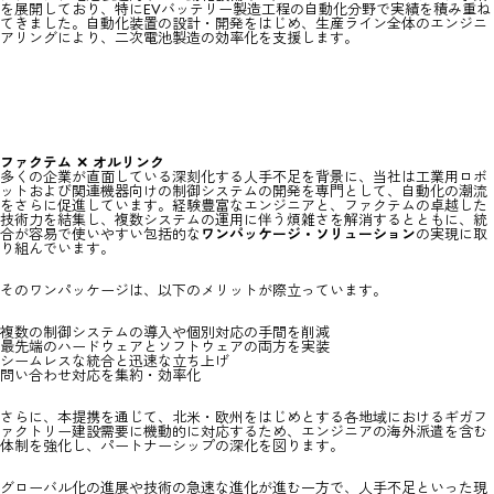
を展開しており、特にEVバッテリー製造工程の自動化分野で実績を積み重ね
てきました。自動化装置の設計・開発をはじめ、生産ライン全体のエンジニ
アリングにより、二次電池製造の効率化を支援します。
ファクテム ✕ オルリンク
多くの企業が直面している深刻化する人手不足を背景に、当社は工業用ロボ
ットおよび関連機器向けの制御システムの開発を専門として、自動化の潮流
をさらに促進しています。経験豊富なエンジニアと、ファクテムの卓越した
技術力を結集し、複数システムの運用に伴う煩雑さを解消するとともに、統
合が容易で使いやすい包括的な
ワンパッケージ・ソリューション
の実現に取
り組んでいます。
そのワンパッケージは、以下のメリットが際立っています。
複数の制御システムの導入や個別対応の手間を削減
最先端のハードウェアとソフトウェアの両方を実装
シームレスな統合と迅速な立ち上げ
問い合わせ対応を集約・効率化
さらに、本提携を通じて、北米・欧州をはじめとする各地域におけるギガフ
ァクトリー建設需要に機動的に対応するため、エンジニアの海外派遣を含む
体制を強化し、パートナーシップの深化を図ります。
グローバル化の進展や技術の急速な進化が進む一方で、人手不足といった現