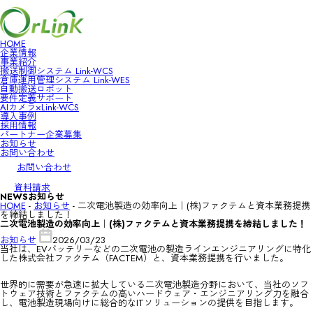
HOME
企業情報
HOME
事業紹介
企業情報
搬送制御システム Link-WCS
事業紹介
倉庫運用管理システム Link-WES
搬送制御システム Link-WCS
自動搬送ロボット
倉庫運用管理システム Link-WES
要件定義サポート
自動搬送ロボット
AIカメラ×Link-WCS
要件定義サポート
導入事例
AIカメラ×Link-WCS
採用情報
導入事例
パートナー企業募集
採用情報
お知らせ
パートナー企業募集
お問い合わせ
お知らせ
お問い合わせ
お問い合わせ
資料請求
NEWS
お知らせ
HOME
-
お知らせ
-
二次電池製造の効率向上｜(株)ファクテムと資本業務提携
を締結しました！
二次電池製造の効率向上｜(株)ファクテムと資本業務提携を締結しました！
お知らせ
2026/03/23
当社は、EVバッテリーなどの二次電池の製造ラインエンジニアリングに特化
した株式会社ファクテム（FACTEM）と、資本業務提携を行いました。
世界的に需要が急速に拡大している二次電池製造分野において、当社のソフ
トウェア技術とファクテムの高いハードウェア・エンジニアリング力を融合
し、電池製造現場向けに総合的なITソリューションの提供を目指します。