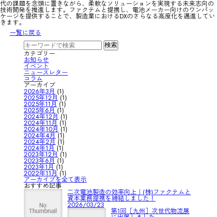
代の課題を念頭に置きながら、柔軟なソリューションを実現する未来志向の
技術開発を推進します。ファクテムと提携し、電池メーカー向けのワンパッ
ケージを提供することで、製造業におけるDXのさらなる高度化を邁進してい
きます。
一覧に戻る
カテゴリー
お知らせ
イベント
ニュースレター
コラム
アーカイブ
2026年3月
(1)
2025年12月
(1)
2025年11月
(1)
2025年6月
(1)
2024年12月
(1)
2024年11月
(1)
2024年10月
(1)
2024年4月
(1)
2024年2月
(1)
2024年1月
(1)
2023年12月
(1)
2023年6月
(1)
2023年1月
(1)
2022年11月
(1)
アーカイブを全て表示
おすすめ記事
二次電池製造の効率向上｜(株)ファクテムと
資本業務提携を締結しました！
2026/03/23
第1回［九州］次世代物流展